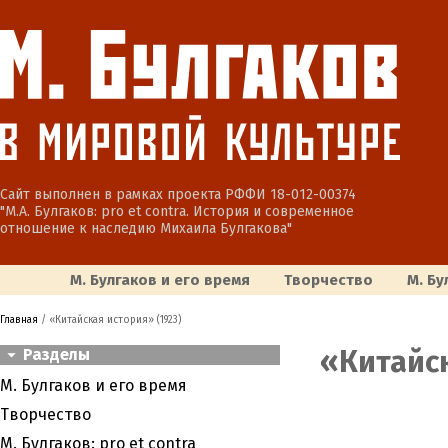
Сайт выполнен в рамках проекта РФФИ 18-012-00374
"М.А. Булгаков: pro et contra. История и современное
отношение к наследию Михаила Булгакова"
М. Булгаков и его время
Творчество
М. Бу
Главная
/ «Китайская история» (1923)
«Китайск
Разделы
М. Булгаков и его время
Творчество
М. Булгаков: pro et contra