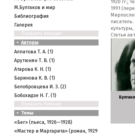
1920 гг.; 
M.Булгаков и мир
1991 (пере
Мирпослек
Библиография
писатель.
Галерея
культуры, 
Показать больше
Статьи ав
Авторы
Алпатова Т. А. (1)
Арутюнян Т. В. (1)
Атарова К. Н. (1)
Баринова К. В. (1)
Белобровцева И. З. (2)
Бобохидзе Н. Г. (1)
Булгако
Показать больше
Темы
«Бег» (пьеса, 1926—1928)
«Мастер и Маргарита» (роман, 1929