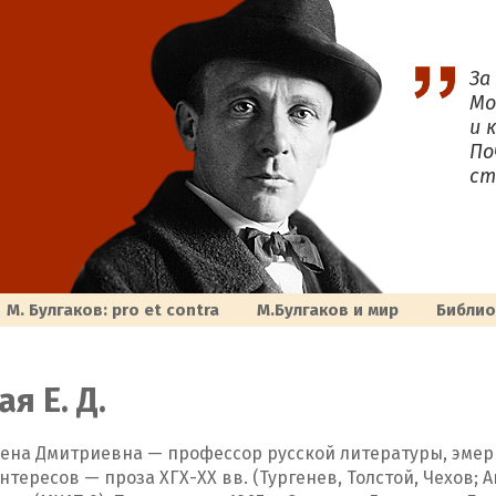
За
Мо
и 
По
ст
М. Булгаков: pro et contra
M.Булгаков и мир
Библи
ая Е. Д.
лена Дмитриевна — профессор русской литературы, эмерит
нтересов — проза ХГХ-ХХ вв. (Тургенев, Толстой, Чехов; 