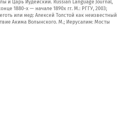
Гамлы и Царь Иудейский. Russian Language Journal,
нце 1880-х — начале 1890х гг. М.: РГГУ, 2003;
Деготь или мед: Алексей Толстой как неизвестный
ствие Акима Волынского. М.; Иерусалим: Мосты