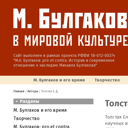
Сайт выполнен в рамках проекта РФФИ 18-012-00374
"М.А. Булгаков: pro et contra. История и современное
отношение к наследию Михаила Булгакова"
М. Булгаков и его время
Творчество
Главная
/
Авторы
/ Толстая Е. Д.
Толст
Разделы
М. Булгаков и его время
Толстая Е
Творчество
научных и
М. Булгаков: pro et contra