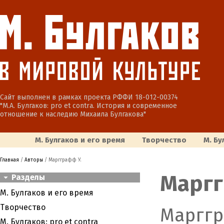
Сайт выполнен в рамках проекта РФФИ 18-012-00374
"М.А. Булгаков: pro et contra. История и современное
отношение к наследию Михаила Булгакова"
М. Булгаков и его время
Творчество
М. Бу
Главная
/
Авторы
/ Маргграфф У.
Маргг
Разделы
М. Булгаков и его время
Творчество
Марггр
М. Булгаков: pro et contra