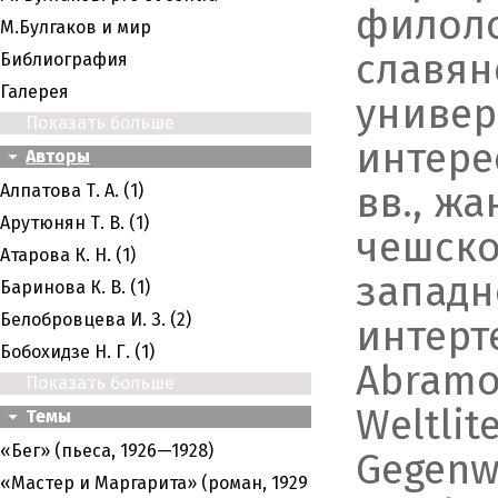
филоло
M.Булгаков и мир
славян
Библиография
Галерея
универ
Показать больше
интере
Авторы
вв., ж
Алпатова Т. А. (1)
Арутюнян Т. В. (1)
чешско
Атарова К. Н. (1)
западн
Баринова К. В. (1)
Белобровцева И. З. (2)
интерте
Бобохидзе Н. Г. (1)
Abramov
Показать больше
Weltlit
Темы
«Бег» (пьеса, 1926—1928)
Gegenwa
«Мастер и Маргарита» (роман, 1929