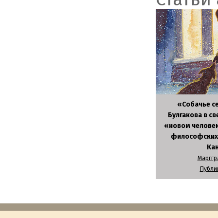
«Собачье се
Булгакова в св
«новом человек
философских 
Ка
Марггр
Публи