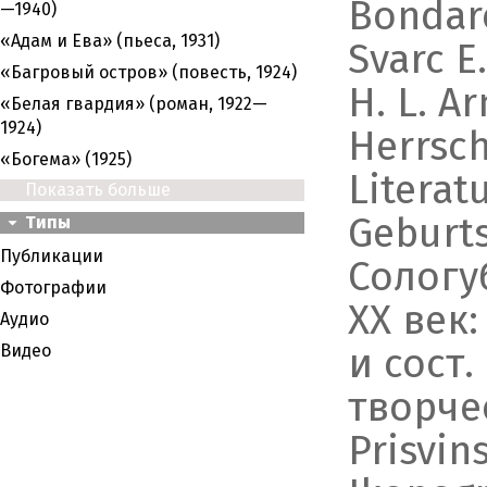
Bondarev
—1940)
«Адам и Ева» (пьеса, 1931)
Svarc E.
«Багровый остров» (повесть, 1924)
H. L. Ar
«Белая гвардия» (роман, 1922—
1924)
Herrsch
«Богема» (1925)
Literat
Показать больше
Geburts
Типы
Публикации
Сологу
Фотографии
XX век:
Аудио
и сост.
Видео
творчес
Prisvins