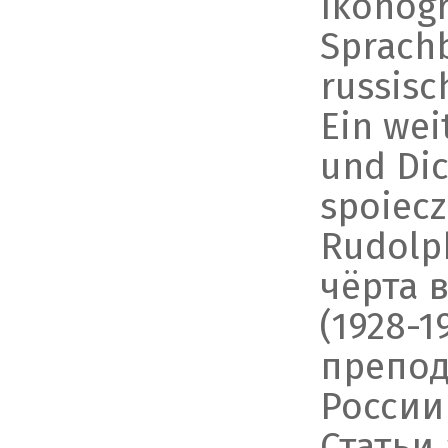
Ikonogr
Sprachb
russisc
Ein wei
und Dic
spoieczn
Rudolph
чёрта 
(1928-
препод
России 
Статьи