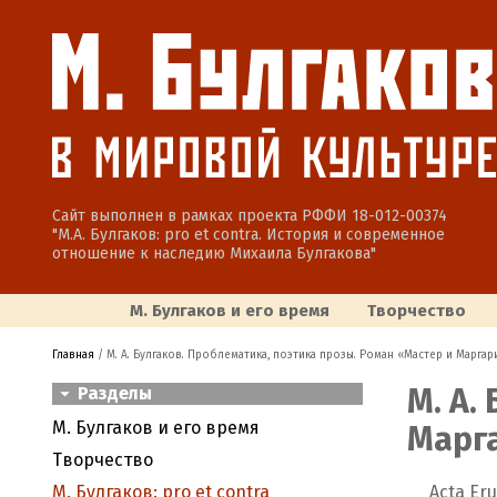
Сайт выполнен в рамках проекта РФФИ 18-012-00374
"М.А. Булгаков: pro et contra. История и современное
отношение к наследию Михаила Булгакова"
М. Булгаков и его время
Творчество
Главная
/ М. А. Булгаков. Проблематика, поэтика прозы. Роман «Мастер и Маргар
М. А.
Разделы
М. Булгаков и его время
Марг
Творчество
М. Булгаков: pro et contra
Acta Er