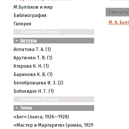
M.Булгаков и мир
Скачать
Библиография
М. А. Бу
Галерея
Показать больше
Авторы
Алпатова Т. А. (1)
Арутюнян Т. В. (1)
Атарова К. Н. (1)
Баринова К. В. (1)
Белобровцева И. З. (2)
Бобохидзе Н. Г. (1)
Показать больше
Темы
«Бег» (пьеса, 1926—1928)
«Мастер и Маргарита» (роман, 1929