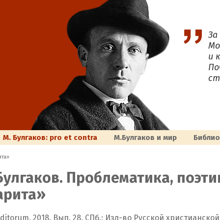
За
Мо
и 
По
ст
М. Булгаков: pro et contra
M.Булгаков и мир
Библи
ита»
 Булгаков. Проблематика, поэт
арита»
uditorum. 2018. Вып. 28. СПб.: Изд-во Русской христианско