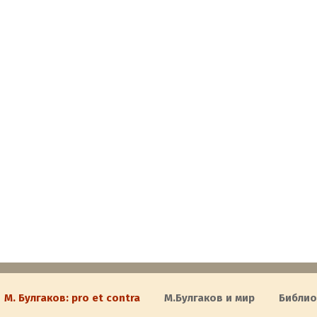
М. Булгаков: pro et contra
M.Булгаков и мир
Библи